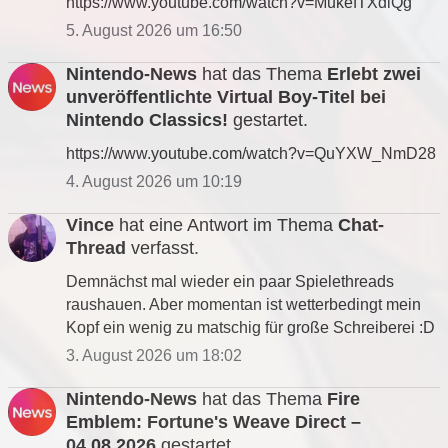
https://www.youtube.com/watch?v=MukefTXdlQg
5. August 2026 um 16:50
Nintendo-News
hat das Thema
Erlebt zwei
unveröffentlichte Virtual Boy-Titel bei
Nintendo Classics!
gestartet.
https://www.youtube.com/watch?v=QuYXW_NmD28
4. August 2026 um 10:19
Vince
hat eine Antwort im Thema
Chat-
Thread
verfasst.
Demnächst mal wieder ein paar Spielethreads
raushauen. Aber momentan ist wetterbedingt mein
Kopf ein wenig zu matschig für große Schreiberei :D
3. August 2026 um 18:02
Nintendo-News
hat das Thema
Fire
Emblem: Fortune's Weave Direct –
04.08.2026
gestartet.