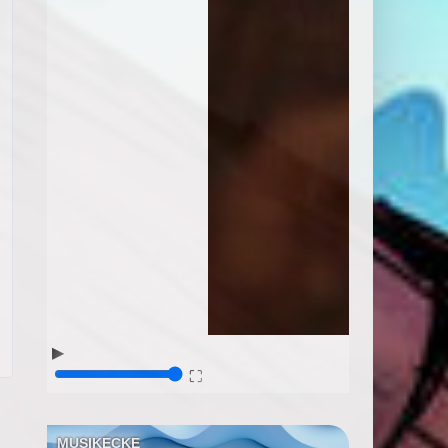
▶
⛶
MUSIKECKE