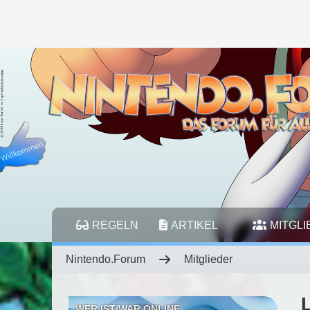
REGELN
ARTIKEL
MITGL
Nintendo.Forum
Mitglieder
L
WER IST/WAR ONLINE