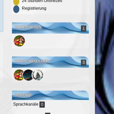
24 Stunden Onlinezeit
Registrierung
VINCE FOLGEN
1
PROFIL-BESUCHER
3
DISCORD
Sprachkanäle
0