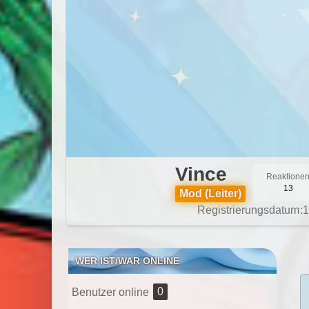
Vince
Reaktione
13
Mod (Leiter)
Registrierungsdatum
1
WER IST/WAR ONLINE
0
Benutzer online