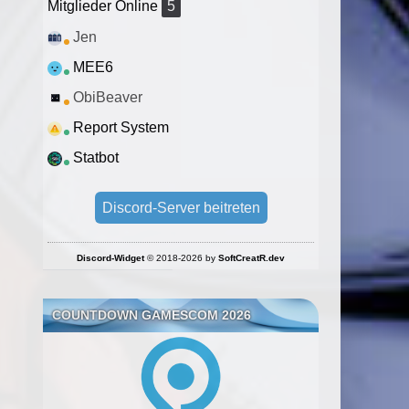
Mitglieder Online
5
Jen
MEE6
ObiBeaver
Report System
Statbot
Discord-Server beitreten
Discord-Widget
© 2018-2026 by
SoftCreatR.dev
COUNTDOWN GAMESCOM 2026