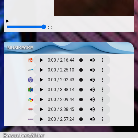
▶
⛶
MUSIKECKE
Besucherzähler