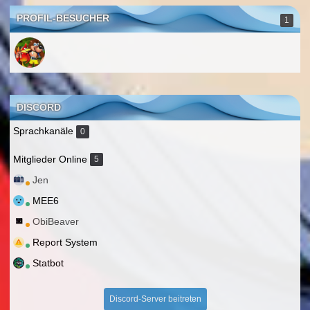
PROFIL-BESUCHER
1
DISCORD
Sprachkanäle
0
Mitglieder Online
5
Jen
MEE6
ObiBeaver
Report System
Statbot
Discord-Server beitreten