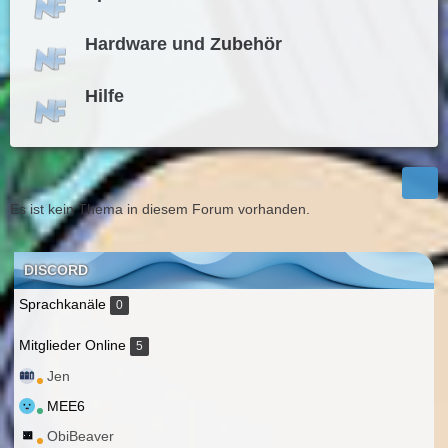
Hardware und Zubehör
Hilfe
Es ist kein Thema in diesem Forum vorhanden.
DISCORD
Sprachkanäle
0
Mitglieder Online
5
Jen
MEE6
ObiBeaver