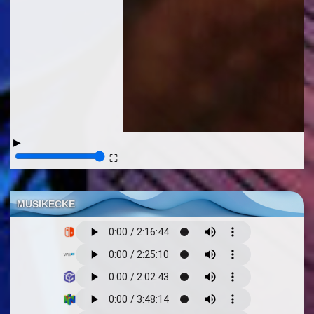
▶
⛶
MUSIKECKE