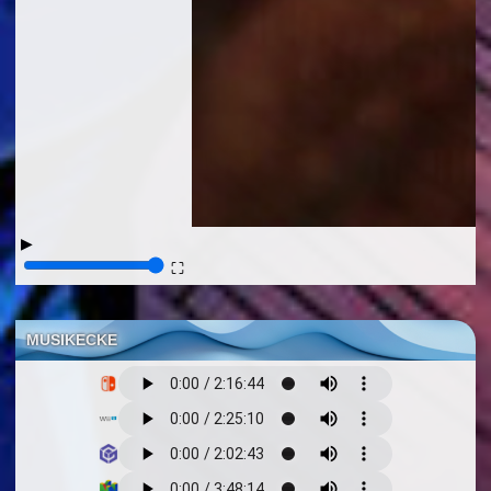
▶
⛶
MUSIKECKE