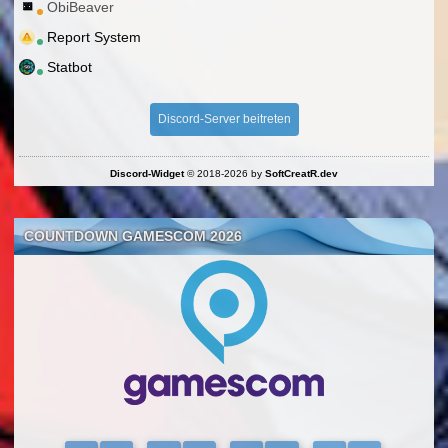
ObiBeaver
Report System
Statbot
Discord-Server beitreten
Discord-Widget
© 2018-2026 by
SoftCreatR.dev
COUNTDOWN GAMESCOM 2026