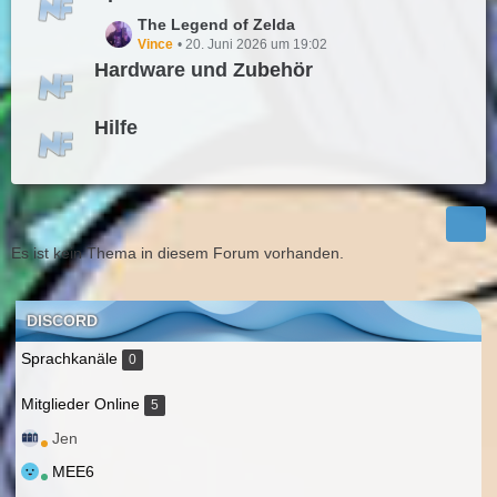
L
The Legend of Zelda
e
Vince
20. Juni 2026 um 19:02
t
Hardware und Zubehör
z
t
Hilfe
e
B
e
i
t
r
Es ist kein Thema in diesem Forum vorhanden.
ä
g
e
DISCORD
Sprachkanäle
0
Mitglieder Online
5
Jen
MEE6