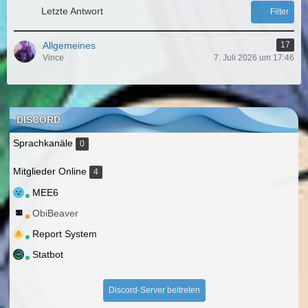
Letzte Antwort
Filter
Allgemeines
17
Vince
7. Juli 2026 um 17:46
DISCORD
Sprachkanäle
0
Mitglieder Online
4
MEE6
ObiBeaver
Report System
Statbot
Discord-Server beitreten