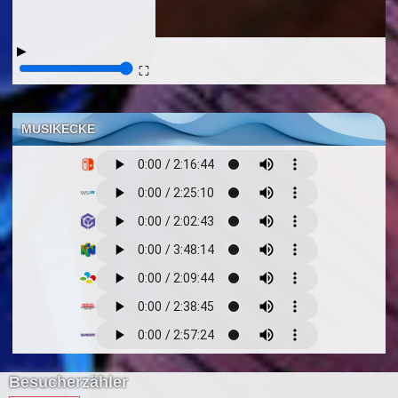
▶
⛶
MUSIKECKE
Besucherzähler