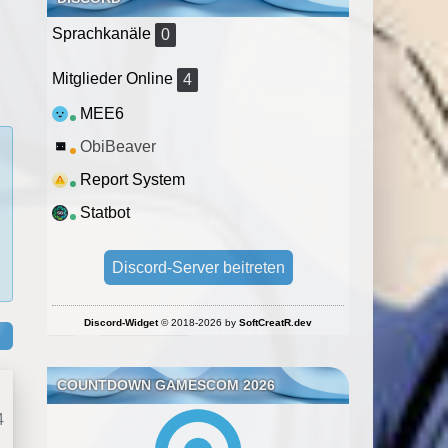
Sprachkanäle
0
Mitglieder Online
4
MEE6
ObiBeaver
Report System
Statbot
Discord-Server beitreten
Discord-Widget
© 2018-2026 by
SoftCreatR.dev
COUNTDOWN GAMESCOM 2026
4