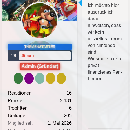
Ich möchte hier
ausdrücklich
darauf
hinweisen, dass
wir
kein
offizielles Forum
von Nintendo
THEMENSTARTER
sind.
19
Simon
Wir sind ein rein
privat
Admin (Gründer)
finanziertes Fan-
Forum.
Reaktionen
16
Punkte
2.131
Trophäen
6
Beiträge
205
Mitglied seit
1. Mai 2026