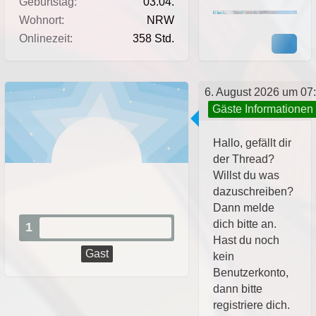
Geburtstag
03.04.
Wohnort
NRW
Onlinezeit
358 Std.
6. August 2026 um 07
Gäste Informationen
Hallo, gefällt dir
der Thread?
Willst du was
dazuschreiben?
Dann melde
dich bitte an.
1
Hast du noch
Gast
kein
Benutzerkonto,
dann bitte
registriere dich.